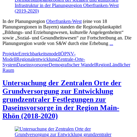
In der Planungsregion
Oberfranken-West
(
eine von 18
Planungsregionen
in Bayern)
standen die Regionalplankapitel
„Bildungs- und Erziehungswesen, kulturelle Angelegenheiten“
sowie „Sozial- und Gesundheitswesen“ zur Fortschreibung an. Die
Planungsregion wurde von S&W durch eine Erhebung
...
Projekte
Erreichbarkeitsmodell
ÖPNV-
Modell
Regionalentwicklung
Zentrale-Orte-
System
Daseinsvorsorge
Demografischer Wandel
Region
Ländlicher
Raum
Untersuchung der Zentralen Orte der
Grundversorgung zur Entwicklung
grundzentraler Festlegungen zur
Daseinsvorsorge in der Region Main-
Rhön (2018-2020)