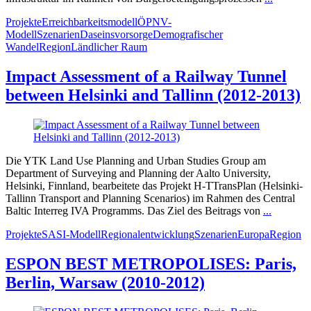
Projekte
Erreichbarkeitsmodell
ÖPNV-
Modell
Szenarien
Daseinsvorsorge
Demografischer
Wandel
Region
Ländlicher Raum
Impact Assessment of a Railway Tunnel
between Helsinki and Tallinn (2012-2013)
Die YTK Land Use Planning and Urban Studies Group am
Department of Surveying and Planning der Aalto University,
Helsinki, Finnland, bearbeitete das Projekt H-TTransPlan (Helsinki-
Tallinn Transport and Planning Scenarios) im Rahmen des Central
Baltic Interreg IVA Programms. Das Ziel des Beitrags von
...
Projekte
SASI-Modell
Regionalentwicklung
Szenarien
Europa
Region
ESPON BEST METROPOLISES: Paris,
Berlin, Warsaw (2010-2012)