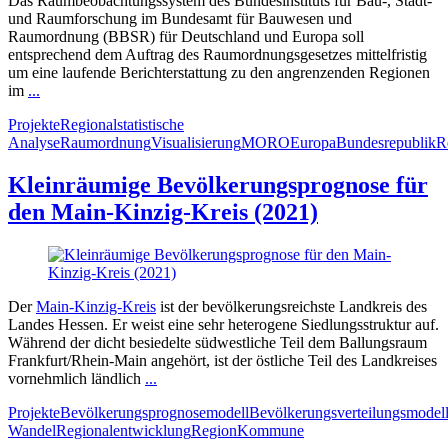
Das Raumbeobachtungssystem des Bundesinstituts für Bau-, Stadt-
und Raumforschung im Bundesamt für Bauwesen und
Raumordnung (BBSR) für Deutschland und Europa soll
entsprechend dem Auftrag des Raumordnungsgesetzes mittelfristig
um eine laufende Berichterstattung zu den angrenzenden Regionen
im
...
Projekte
Regionalstatistische
Analyse
Raumordnung
Visualisierung
MORO
Europa
Bundesrepublik
R
Kleinräumige Bevölkerungsprognose für
den Main-Kinzig-Kreis (2021)
Der
Main-Kinzig-Kreis
ist der bevölkerungsreichste Landkreis des
Landes Hessen. Er weist eine sehr heterogene Siedlungsstruktur auf.
Während der dicht besiedelte südwestliche Teil dem Ballungsraum
Frankfurt/Rhein-Main angehört, ist der östliche Teil des Landkreises
vornehmlich ländlich
...
Projekte
Bevölkerungsprognosemodell
Bevölkerungsverteilungsmodel
Wandel
Regionalentwicklung
Region
Kommune