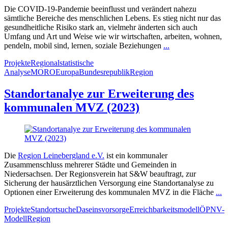
Die COVID-19-Pandemie beeinflusst und verändert nahezu
sämtliche Bereiche des menschlichen Lebens. Es stieg nicht nur das
gesundheitliche Risiko stark an, vielmehr änderten sich auch
Umfang und Art und Weise wie wir wirtschaften, arbeiten, wohnen,
pendeln, mobil sind, lernen, soziale Beziehungen
...
Projekte
Regionalstatistische
Analyse
MORO
Europa
Bundesrepublik
Region
Standortanalye zur Erweiterung des
kommunalen MVZ (2023)
Die
Region Leinebergland e.V.
ist ein kommunaler
Zusammenschluss mehrerer Städte und Gemeinden in
Niedersachsen. Der Regionsverein
hat S&W beauftragt, zur
Sicherung der hausärztlichen Versorgung eine Standortanalyse zu
Optionen einer Erweiterung des kommunalen MVZ in die Fläche
...
Projekte
Standortsuche
Daseinsvorsorge
Erreichbarkeitsmodell
ÖPNV-
Modell
Region