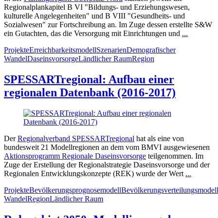
Regionalplankapitel B VI "Bildungs- und Erziehungswesen,
kulturelle Angelegenheiten" und B VIII "Gesundheits- und
Sozialwesen" zur Fortschreibung an. Im Zuge dessen erstellte S&W
ein Gutachten, das die Versorgung mit Einrichtungen und
...
Projekte
Erreichbarkeitsmodell
Szenarien
Demografischer
Wandel
Daseinsvorsorge
Ländlicher Raum
Region
SPESSARTregional: Aufbau einer
regionalen Datenbank (2016-2017)
Der
Regionalverband SPESSARTregional
hat als eine von
bundesweit 21 Modellregionen an dem vom BMVI ausgewiesenen
Aktionsprogramm Regionale Daseinsvorsorge
teilgenommen. Im
Zuge der Erstellung der Regionalstrategie Daseinsvorsorge und der
Regionalen Entwicklungskonzepte (REK) wurde der Wert
...
Projekte
Bevölkerungsprognosemodell
Bevölkerungsverteilungsmodel
Wandel
Region
Ländlicher Raum