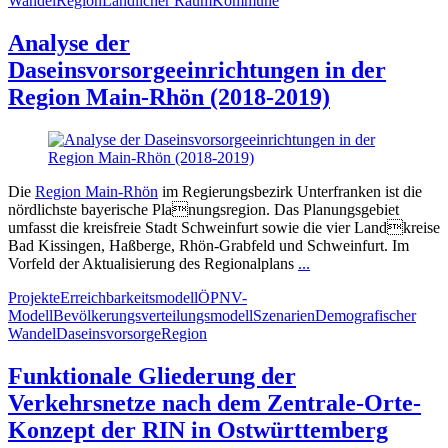
Wandel
Region
Ländlicher Raum
Kommune
Analyse der
Daseinsvorsorgeeinrichtungen in der
Region Main-Rhön (2018-2019)
Die
Region Main-Rhön
im Regierungsbezirk Unterfranken ist die
nördlichste bayerische Planungsregion. Das Planungsgebiet
umfasst die kreisfreie Stadt Schweinfurt sowie die vier Landkreise
Bad Kissingen, Haßberge, Rhön-Grabfeld und Schweinfurt. Im
Vorfeld der Aktualisierung des Regionalplans
...
Projekte
Erreichbarkeitsmodell
ÖPNV-
Modell
Bevölkerungsverteilungsmodell
Szenarien
Demografischer
Wandel
Daseinsvorsorge
Region
Funktionale Gliederung der
Verkehrsnetze nach dem Zentrale-Orte-
Konzept der RIN in Ostwürttemberg