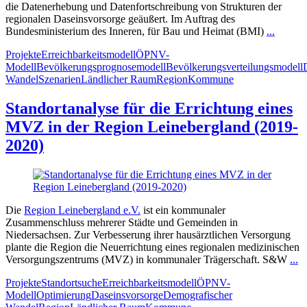
die Datenerhebung und Datenfortschreibung von Strukturen der
regionalen Daseinsvorsorge geäußert. Im Auftrag des
Bundesministerium des Inneren, für Bau und Heimat (BMI)
...
Projekte
Erreichbarkeitsmodell
ÖPNV-
Modell
Bevölkerungsprognosemodell
Bevölkerungsverteilungsmodell
Wandel
Szenarien
Ländlicher Raum
Region
Kommune
Standortanalyse für die Errichtung eines
MVZ in der Region Leinebergland (2019-
2020)
Die
Region Leinebergland e.V.
ist ein kommunaler
Zusammenschluss mehrerer Städte und Gemeinden in
Niedersachsen. Zur Verbesserung ihrer hausärztlichen Versorgung
plante die Region die Neuerrichtung eines regionalen medizinischen
Versorgungszentrums (MVZ) in kommunaler Trägerschaft. S&W
...
Projekte
Standortsuche
Erreichbarkeitsmodell
ÖPNV-
Modell
Optimierung
Daseinsvorsorge
Demografischer