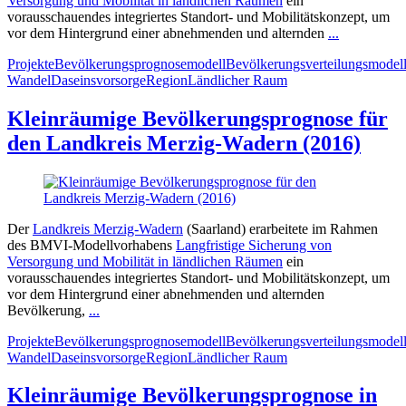
Versorgung und Mobilität in ländlichen Räumen
ein
vorausschauendes integriertes Standort- und Mobilitätskonzept, um
vor dem Hintergrund einer abnehmenden und alternden
...
Projekte
Bevölkerungsprognosemodell
Bevölkerungsverteilungsmodel
Wandel
Daseinsvorsorge
Region
Ländlicher Raum
Kleinräumige Bevölkerungsprognose für
den Landkreis Merzig-Wadern (2016)
Der
Landkreis Merzig-Wadern
(Saarland) erarbeitete im Rahmen
des BMVI-Modellvorhabens
Langfristige Sicherung von
Versorgung und Mobilität in ländlichen Räumen
ein
vorausschauendes integriertes Standort- und Mobilitätskonzept, um
vor dem Hintergrund einer abnehmenden und alternden
Bevölkerung,
...
Projekte
Bevölkerungsprognosemodell
Bevölkerungsverteilungsmodel
Wandel
Daseinsvorsorge
Region
Ländlicher Raum
Kleinräumige Bevölkerungsprognose in