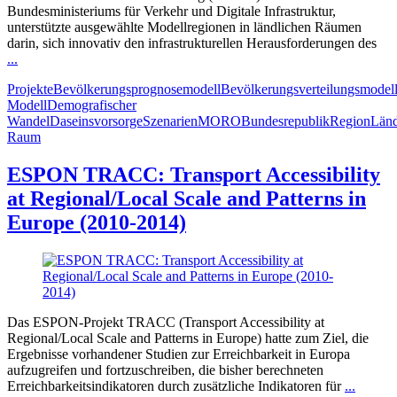
Bundesministeriums für Verkehr und Digitale Infrastruktur,
unterstützte ausgewählte Modellregionen in ländlichen Räumen
darin, sich innovativ den infrastrukturellen Herausforderungen des
...
Projekte
Bevölkerungsprognosemodell
Bevölkerungsverteilungsmodel
Modell
Demografischer
Wandel
Daseinsvorsorge
Szenarien
MORO
Bundesrepublik
Region
Länd
Raum
ESPON TRACC: Transport Accessibility
at Regional/Local Scale and Patterns in
Europe (2010-2014)
Das ESPON-Projekt TRACC (Transport Accessibility at
Regional/Local Scale and Patterns in Europe) hatte zum Ziel, die
Ergebnisse vorhandener Studien zur Erreichbarkeit in Europa
aufzugreifen und fortzuschreiben, die bisher berechneten
Erreichbarkeitsindikatoren durch zusätzliche Indikatoren für
...