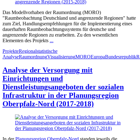
Das Modellvorhaben der Raumordnung (MORO)
"Raumbeobachtung Deutschland und angrenzende Regionen" hatte
zum Ziel, Handlungsempfehlungen für die Implementierung eines
dauerhaften Raumbeobachtungssystems für deutsche und
angrenzende Regionen zu erarbeiten. Zu den wesentlichen
Elementen des Projekts
...
Projekte
Regionalstatistische
Analyse
Raumordnung
Visualisierung
MORO
Europa
Bundesrepublik
R
Analyse der Versorgung mit
Einrichtungen und
Dienstleistungsangeboten der sozialen
Infrastruktur in der Planungsregion
Oberpfalz-Nord (2017-2018)
In der
Planungsregion Oberpfalz-Nord
standen jeweils die