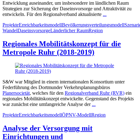
Entwicklung auseinander, um insbesondere im ländlichen Raum
Strategien zur Sicherung der Daseinsvorsorge und Attraktivität zu
entwickeln. Für den Regionalverband aktualisierte
...
Projekte
Erreichbarkeitsmodell
Bevölkerungsverteilungsmodell
Szenari
Wandel
Daseinsvorsorge
Länderlicher Raum
Region
Regionales Mobilitätskonzept für die
Metropole Ruhr (2018-2019)
S&W war Mitglied in einem internationalen Konsortium unter
Federführung des Dortmunder Verkehrsplanungsbüros
Planersocietät
, welches für den
Regionalverband Ruhr (RVR)
ein
regionales Mobilitätskonzept entwickelte. Gegenstand des Projekts
war zunächst eine umfangreiche Analyse der
...
Projekte
Erreichbarkeitsmodell
ÖPNV-Modell
Region
Analyse der Versorgung mit
Einrichtungen und